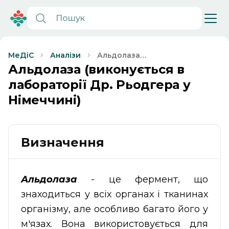
Альдолаза
МеДіС
Аналізи
(виконується в
Альдолаза (виконується в
лабораторії Др.
лабораторії Др. Рьодгера у
Рьодгера у
Німеччині)
Німеччині)
Визначення
Альдолаза
- це фермент, що
знаходиться у всіх органах і тканинах
організму, але особливо багато його у
м'язах. Вона використовується для