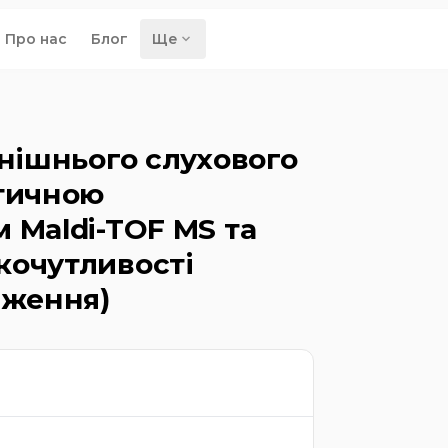
Про нас
Блог
Ще
внішнього слухового
атичною
 Maldi-TOF MS та
кочутливості
дження)