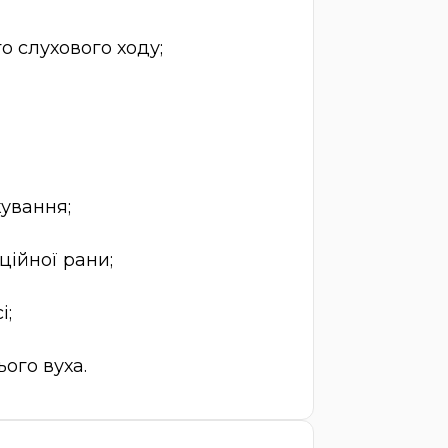
о слухового ходу;
кування;
ційної рани;
і;
ого вуха.