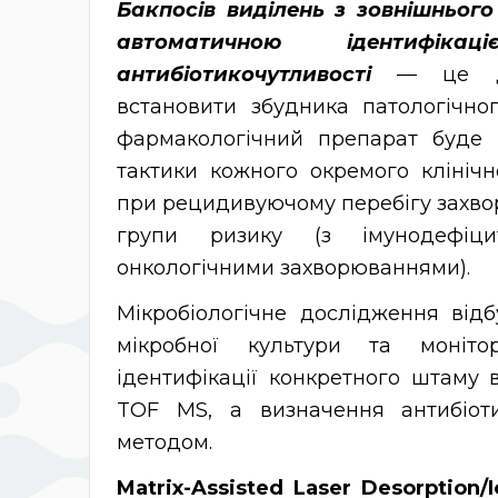
Бакпосів виділень з зовнішньог
автоматичною ідентифік
антибіотикочутливості
— це д
встановити збудника патологічно
фармакологічний препарат буде 
тактики кожного окремого клінічн
при рецидивуючому перебігу захворю
групи ризику (з імунодефіци
онкологічними захворюваннями).
Мікробіологічне дослідження від
мікробної культури та моніт
ідентифікації конкретного штаму в
TOF MS, а визначення антибіот
методом.
Matrix-Assisted Laser Desorption/I