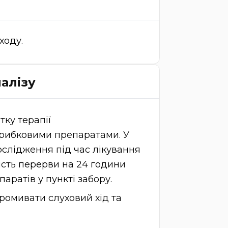
ходу.
алізу
тку терапії
рибковими препаратами. У
ослідження під час лікування
ість перерви на 24 години
аратів у пункті забору.
ромивати слуховий хід та