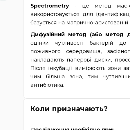
Spectrometry
- це метод мас-сп
використовується для ідентифікаці
базується на матрично-асистованій л
Дифузійний метод (або метод д
оцінки чутливості бактерій до
поживного середовища, засіяно
накладають паперові диски, просо
Після інкубації вимірюють зони за
чим більша зона, тим чутливіш
антибіотика.
Коли призначають?
Дослідження необхідне при: