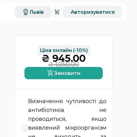
Львів
Авторизуватися
Ціна онлайн
(-10%)
₴
945.00
₴
1,050.00
Замовити
Визначення чутливості до
антибіотиків не
проводиться, якщо
виявлений мікроорганізм
не виходить за