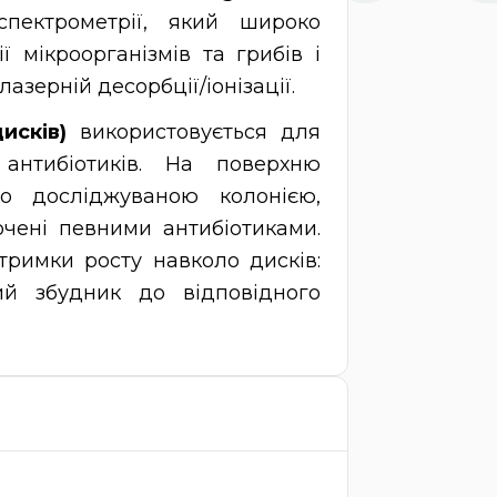
ектрометрії, який широко
ї мікроорганізмів та грибів і
азерній десорбції/іонізації.
исків)
використовується для
 антибіотиків. На поверхню
го досліджуваною колонією,
чені певними антибіотиками.
тримки росту навколо дисків:
ий збудник до відповідного