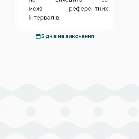
межі референтних
інтервалів.
5 днів
на виконання