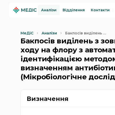
Аналізи
Відділення
Контакти
Бакпосів виділень з
МеДіС
Аналізи
зовнішнього
Бакпосів виділень з зо
слухового ходу на
ходу на флору з автом
флору з
автоматичною
ідентифікацією методом
ідентифікацією
методом Maldi-TOF
визначенням антибіоти
MS та визначенням
(Мікробіологічне дослі
антибіотикочутливості
(Мікробіологічне
дослідження)
Визначення