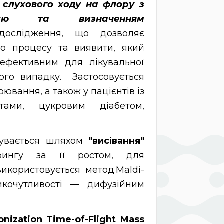
о слухового ходу на флору з
ацією та визначенням
ослідження, що дозволяє
го процесу та виявити, який
ефективним для лікувальної
ого випадку. Застосовується
вання, а також у пацієнтів із
тами, цукровим діабетом,
бувається шляхом
"висівання"
орингу за її ростом, для
икористовується метод Maldi-
икочутливості — дифузійним
onization Time-of-Flight Mass