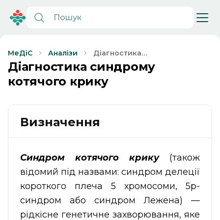
Діагностика
МеДіС
Аналізи
синдрому
Діагностика синдрому
котячого крику
котячого крику
Визначення
Синдром котячого крику
(також
відомий під назвами: синдром делеції
короткого плеча 5 хромосоми, 5р-
синдром або синдром Лежена) —
рідкісне генетичне захворювання, яке