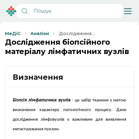
Дослідження
МеДіС
Аналізи
біопсійного
Дослідження біопсійного
матеріалу
матеріалу лімфатичних вузлів
лімфатичних
вузлів
Визначення
Біопсія лімфатичних вузлів
- це забір тканини з метою
визначення характеру патологічного процесу. Дане
дослідження лімфовузлів є важливим для виявлення
метастазування пухлин.