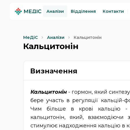
Аналізи
Відділення
Контакти
Кальцитонін
МеДіС
Аналізи
Кальцитонін
Визначення
Кальцитонін
- гормон, який синтез
бере участь в регуляції кальцій-ф
Чим більше в крові кальцію - 
кальцитонін, який, взаємодіючи з
стимулює надходження кальцію в кі