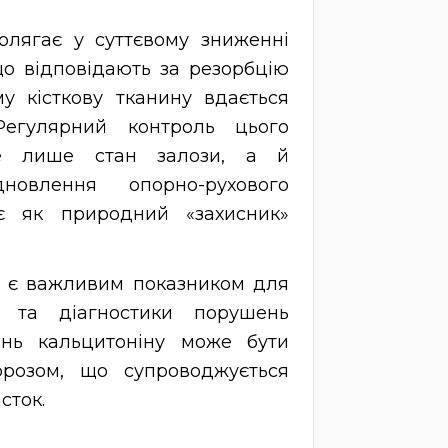
олягає у суттєвому зниженні
 що відповідають за резорбцію
му кісткову тканину вдається
 Регулярний контроль цього
не лише стан залози, а й
дновлення опорно-рухового
є як природний «захисник»
і є важливим показником для
и та діагностики порушень
вень кальцитоніну може бути
орозом, що супроводжується
сток.