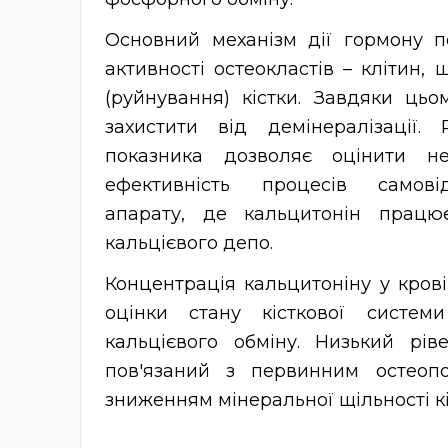
Основний механізм дії гормону п
активності остеокластів – клітин,
(руйнування) кістки. Завдяки цьо
захистити від демінералізації.
показника дозволяє оцінити 
ефективність процесів самові
апарату, де кальцитонін працю
кальцієвого депо.
Концентрація кальцитоніну у кров
оцінки стану кісткової систем
кальцієвого обміну. Низький рі
пов'язаний з первинним остеоп
зниженням мінеральної щільності кі