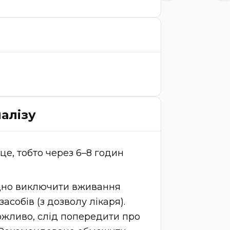
алізу
це, тобто через 6–8 годин
ідно виключити вживання
асобів (з дозволу лікаря).
ожливо, слід попередити про