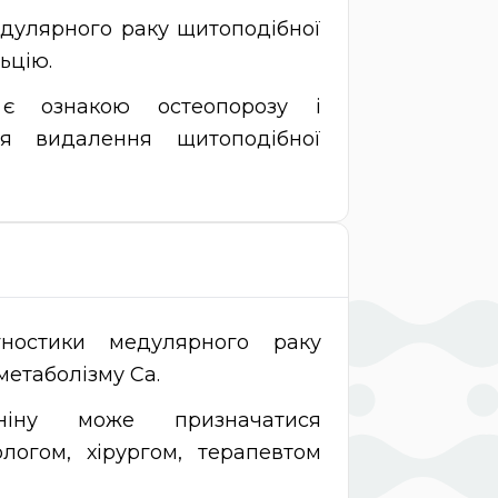
дулярного раку щитоподібної
ьцію.
 є ознакою остеопорозу і
ля видалення щитоподібної
гностики медулярного раку
метаболізму Са.
ніну може призначатися
логом, хірургом, терапевтом