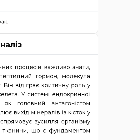
ак.
наліз
чних процесів важливо знати,
пептидний гормон, молекула
. Він відіграє критичну роль у
келета. У системі ендокринної
 як головний антагоністом
ює вихід мінералів із кісток у
, спрямовує зусилля організму
ої тканини, що є фундаментом