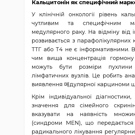
Кальцитонін як специфічний мар
У клінічній онкології рівень кал
чутливим та специфічним ма
медулярного раку. На відміну від 
розвивається з парафолікулярних к
ТТГ або Т4 не є інформативними. 
чим вища концентрація гормону
можуть бути розміри пухлини 
лімфатичних вузлів. Це робить ан
виявлення 메дулярної карциноми ще 
Крім індивідуальної діагностики
значення для сімейного скрині
вказувати на наявність множин
(синдроми MEN), що передається
радикального лікування регулярни