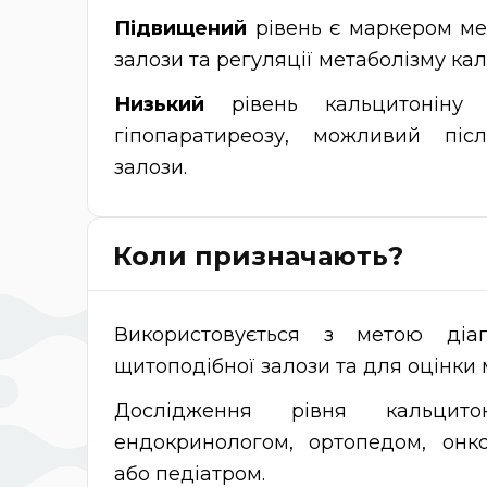
Підвищений
рівень є маркером ме
залози та регуляції метаболізму кал
Низький
рівень кальцитоніну
гіпопаратиреозу, можливий піс
залози.
Коли призначають?
Використовується з метою діа
щитоподібної залози та для оцінки 
Дослідження рівня кальцито
ендокринологом, ортопедом, онко
або педіатром.