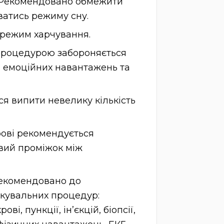
у. Рекомендовано обмежити
ватись режиму сну.
 режим харчування.
процедурою забороняється
 емоційних навантажень та
ся випити невелику кількість
ові рекомендується
вий проміжок між
рекомендовано до
ікувальних процедур:
ві, пункції, ін’єкцій, біопсії,