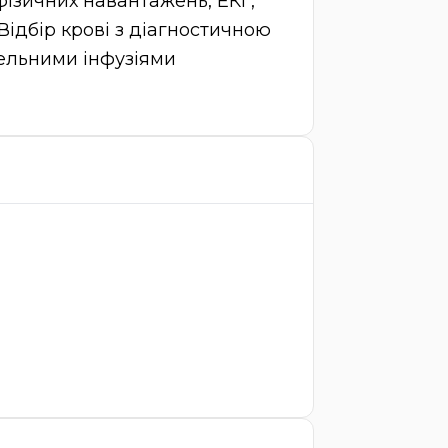
фізичних навантажень, ЕКГ,
Відбір крові з діагностичною
ельними інфузіями