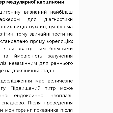
кер медулярної карциноми
ьцитоніну визнаний найбільш
ркером для діагностики
інших видів пухлин, ця форма
літин, тому звичайні тести на
Встановлено пряму кореляцію:
 в сироватці, тим більшими
та ймовірність залучення
аліз незамінним для раннього
на доклінічній стадії.
, дослідження має величезне
нгу. Підвищений титр може
ної ендокринної неоплазії
 спадково. Після проведення
й моніторинг показника після