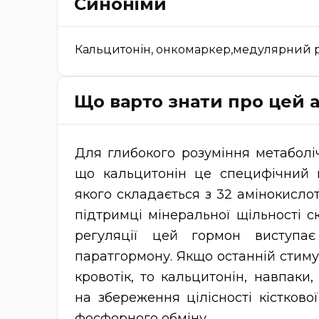
Синоніми
Кальцитонін, онкомаркер,медулярний р
Що варто знати про цей а
Для глибокого розуміння метаболі
що кальцитонін це специфічний 
якого складається з 32 амінокислот
підтримці мінеральної щільності с
регуляції цей гормон виступає
паратгормону. Якщо останній стимул
кровотік, то кальцитонін, навпаки
на збереження цілісності кістков
фосфорного обміну.