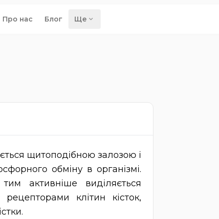
Про нас
Блог
Ще
ується щитоподібною залозою і
осфорного обміну в організмі.
тим активніше виділяється
 рецепторами клітин кісток,
стки.