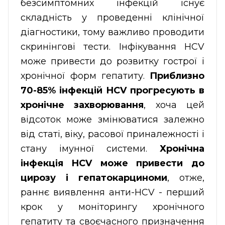
безсимптомних інфекцій існує
складність у проведенні клінічної
діагностики, тому важливо проводити
скринінгові тести. Інфікування HCV
може привести до розвитку гострої і
хронічної форм гепатиту.
Приблизно
70-85% інфекцій HCV прогресують в
хронічне захворювання
, хоча цей
відсоток може змінюватися залежно
від статі, віку, расової приналежності і
стану імунної системи.
Хронічна
інфекція HCV може привести до
цирозу і гепатокарциноми
, отже,
раннє виявлення анти-HCV - перший
крок у моніторингу хронічного
гепатиту та своєчасного призначення