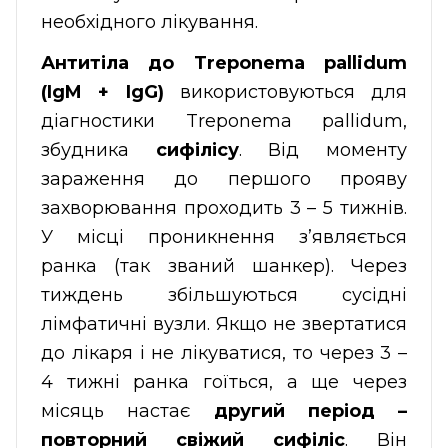
необхідного лікування.
Антитіла до Treponema pallidum
(IgM + IgG)
використовуються для
діагностики Treponema pallidum,
збудника
сифілісу
. Від моменту
зараження до першого прояву
захворювання проходить 3 – 5 тижнів.
У місці проникнення з’являється
ранка (так званий шанкер). Через
тиждень збільшуються сусідні
лімфатичні вузли. Якщо не звертатися
до лікаря і не лікуватися, то через 3 –
4 тижні ранка гоїться, а ще через
місяць настає
другий період –
повторний свіжий сифіліс
. Він