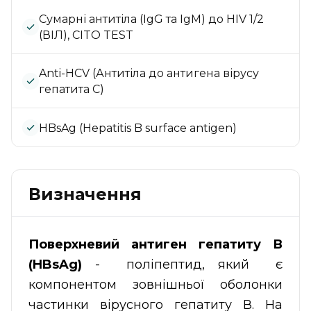
Сумарні антитіла (IgG та IgM) до HIV 1/2
(ВІЛ), CITO TEST
Anti-HCV (Антитіла до антигена вірусу
гепатита С)
HBsAg (Hepatitis B surface antigen)
Визначення
Поверхневий антиген гепатиту В
(HBsAg)
- поліпептид, який є
компонентом зовнішньої оболонки
частинки вірусного гепатиту В. На