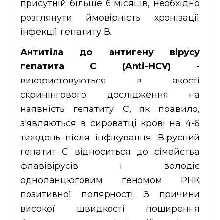
присутній більше 6 місяців, необхідно
розглянути ймовірність хронізації
інфекції гепатиту В.
Антитіла до антигену вірусу
гепатита С (Anti-HCV)
-
використовуються в якості
скринінгового дослідження на
наявність гепатиту С, як правило,
з'являються в сироватці крові на 4-6
тиждень після інфікування. Вірусний
гепатит С відноситься до сімейства
флавівірусів і володіє
одноланцюговим геномом РНК
позитивної полярності. З причини
високої швидкості поширення