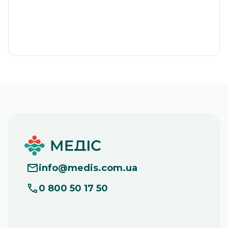
info
@
medis.com.ua
0 800 50 17 50