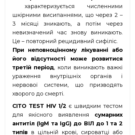
характеризується численними
шкірними висипаннями, що через 2 –
3 місяці зникають, а потім через
невизначений час знову виникають.
Це – повторний рецидивний сифіліс.
При неповноцінному лікуванні або
його відсутності може розвитися
третій період
, коли виникають важкі
ураження внутрішніх органів і
нервової системи, що призводять
хворого до смерті.
CITO TEST HIV 1/2
є швидким тестом
для якісного виявлення
сумарних
антитіл (IgM та IgG) до ВІЛ до 1 та 2
типів
в цільній крові, сироватці або