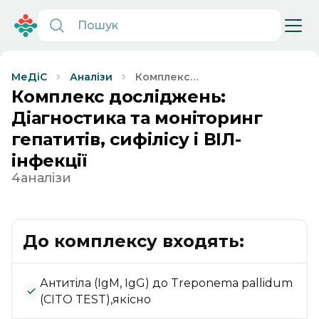
Комплекс
МеДіС
Аналізи
досліджень:
Комплекс досліджень:
Діагностика та
Діагностика та моніторинг
моніторинг
гепатитів, сифілісу і ВІЛ-
гепатитів,
сифілісу і ВІЛ-
інфекції
інфекції
4
аналізи
До комплексу входять:
Антитіла (IgM, IgG) до Treponema pallidum
(CITO TEST),якісно