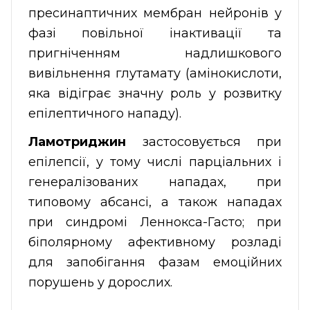
пресинаптичних мембран нейронів у
фазі повільної інактивації та
пригніченням надлишкового
вивільнення глутамату (амінокислоти,
яка відіграє значну роль у розвитку
епілептичного нападу).
Ламотриджин
застосовується при
епілепсії, у тому числі парціальних і
генералізованих нападах, при
типовому абсансі, а також нападах
при синдромі Леннокса-Гасто; при
біполярному афективному розладі
для запобігання фазам емоційних
порушень у дорослих.