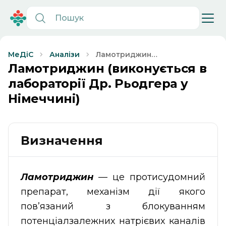
Ламотриджин
МеДіС
Аналізи
(виконується в
Ламотриджин (виконується в
лабораторії Др.
лабораторії Др. Рьодгера у
Рьодгера у
Німеччині)
Німеччині)
Визначення
Ламотриджин
— це протисудомний
препарат, механізм дії якого
пов’язаний з блокуванням
потенціалзалежних натрієвих каналів