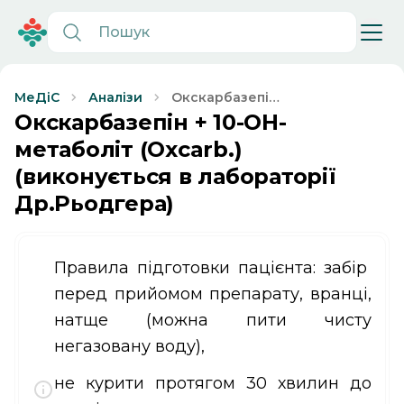
Окскарбазепін
МеДіС
Аналізи
+ 10-OH-
Окскарбазепін + 10-OH-
метаболіт
метаболіт (Oxcarb.)
(Oxcarb.)
(виконується в лабораторії
(виконується в
лабораторії
Др.Рьодгера)
Др.Рьодгера)
Правила підготовки пацієнта: забір
перед прийомом препарату, вранці,
натще (можна пити чисту
негазовану воду),
не курити протягом 30 хвилин до