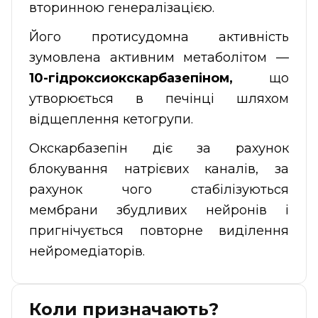
вторинною генералізацією.
Його протисудомна активність
зумовлена активним метаболітом —
10-гідроксиокскарбазепіном,
що
утворюється в печінці шляхом
відщеплення кетогрупи.
Окскарбазепін діє за рахунок
блокування натрієвих каналів, за
рахунок чого стабілізуються
мембрани збудливих нейронів і
пригнічується повторне виділення
нейромедіаторів.
Коли призначають?