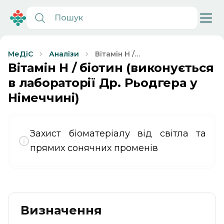
Вітамін Н /
МеДіС
Аналізи
біотин
Вітамін Н / біотин (виконується
(виконується в
в лабораторії Др. Рьодгера у
лабораторії Др.
Німеччині)
Рьодгера у
Німеччині)
Захист біоматеріалу від світла та
прямих сонячних променів
Визначення