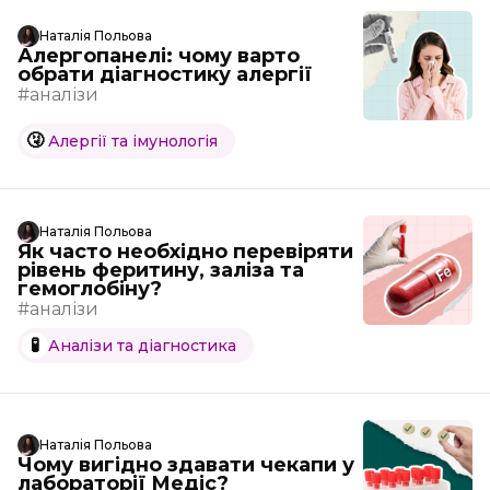
Наталія Польова
Алергопанелі: чому варто
обрати діагностику алергії
#аналізи
🤧
Алергії та імунологія
Наталія Польова
Як часто необхідно перевіряти
рівень феритину, заліза та
гемоглобіну?
#аналізи
🧪
Аналізи та діагностика
Наталія Польова
Чому вигідно здавати чекапи у
лабораторії Медіс?