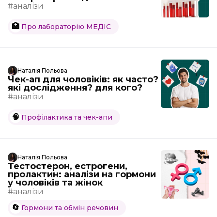
#аналізи
🏥
Про лабораторію МЕДІС
Наталія Польова
Чек-ап для чоловіків: як часто?
які дослідження? для кого?
#аналізи
🧠
Профілактика та чек-апи
Наталія Польова
Тестостерон, естрогени,
пролактин: аналізи на гормони
у чоловіків та жінок
#аналізи
🔄
Гормони та обмін речовин