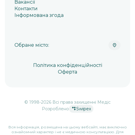
Вакансії
Контакти
Інформована згода
Обране місто:
Політика конфіденційності
Оферта
© 1998-
2026
Всі права захищенні Медіс
Розроблено
Swipex
Вся інформація, розміщена на цьому вебсайті, має виключно
ознайомчий характер і не є медичною консультацією. Для