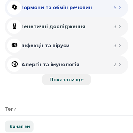
🔄
Гормони та обмін речовин
5
🧬
Генетичні дослідження
3
🦠
Інфекції та віруси
3
🤧
Алергії та імунологія
2
Показати ще
Теги
#аналізи