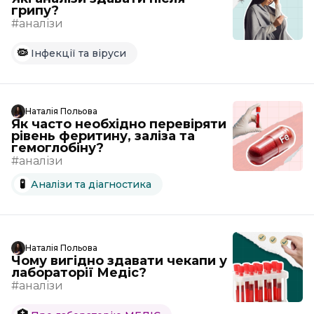
грипу?
#аналізи
🦠
Інфекції та віруси
Наталія Польова
Як часто необхідно перевіряти
рівень феритину, заліза та
гемоглобіну?
#аналізи
🧪
Аналізи та діагностика
Наталія Польова
Чому вигідно здавати чекапи у
лабораторії Медіс?
#аналізи