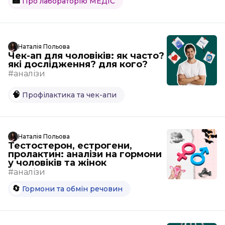
🏥
Про лабораторію МЕДІС
Наталія Польова
Чек-ап для чоловіків: як часто?
які дослідження? для кого?
#аналізи
🧠
Профілактика та чек-апи
Наталія Польова
Тестостерон, естрогени,
пролактин: аналізи на гормони
у чоловіків та жінок
#аналізи
🔄
Гормони та обмін речовин