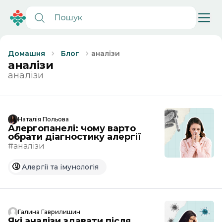
аналізи
Домашня
Блог
аналізи
аналізи
Наталія Польова
Алергопанелі: чому варто
обрати діагностику алергії
#аналізи
🤧
Алергії та імунологія
Галина Гаврилишин
Які аналізи здавати після