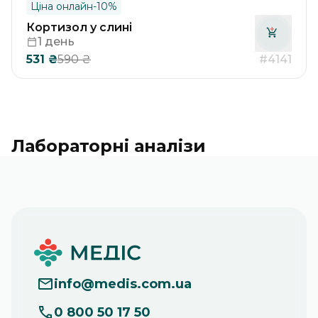
Ціна онлайн
-
10
%
Кортизол у слині
1 день
531
₴
#4141
590
₴
Лабораторні аналізи
info
@
medis.com.ua
0 800 50 17 50