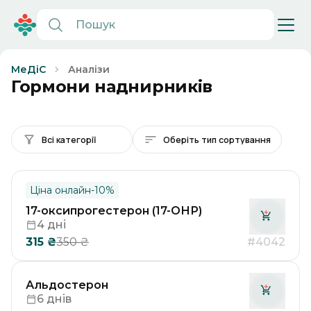
Аналізи
МеДіС
Гормони наднирників
Всі категорії
Оберіть тип сортування
Ціна онлайн
-
10
%
17-оксипрогестерон (17-ОНР)
4 дні
315
₴
#4042
350
₴
Альдостерон
6 днів