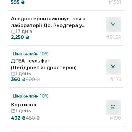
595
₴
#1521
Альдостерон (виконується в
лабораторії Др. Рьодгера у
17 днів
Німеччині)
2,250
₴
#5052
Ціна онлайн
-
10
%
ДГЕА - сульфат
(Дегідроепіандростерон)
1 день
360
₴
#175
400
₴
Ціна онлайн
-
10
%
Кортизол
1 день
432
₴
#198
480
₴