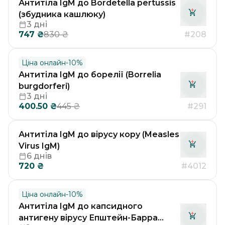
Антитіла IgM до Bordetella pertussis
(збудника кашлюку)
3 дні
747
₴
#208
830
₴
Ціна онлайн
-
10
%
Антитіла IgM до борелії (Borrelia
burgdorferi)
3 дні
400.50
₴
#291
445
₴
Антитіла IgM до вірусу кору (Measles
Virus IgM)
6 днів
720
₴
#4012
Ціна онлайн
-
10
%
Антитіла IgM до капсидного
антигену вірусу Епштейн-Барра