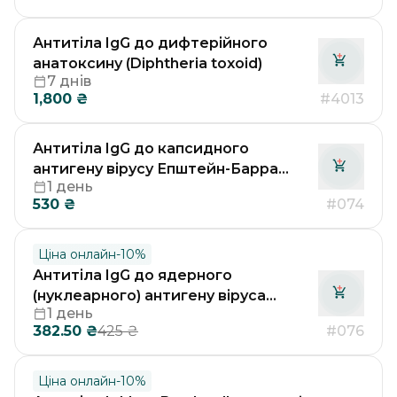
Антитіла IgG до дифтерійного
анатоксину (Diphtheria toxoid)
7 днів
1,800
₴
#4013
Антитіла IgG до капсидного
антигену вірусу Епштейн-Барра
1 день
(EBV-VCA IgG)
530
₴
#074
Ціна онлайн
-
10
%
Антитіла IgG до ядерного
(нуклеарного) антигену віруса
1 день
Епштейн-Барра (EBV-EBNA IgG)
382.50
₴
#076
425
₴
Ціна онлайн
-
10
%