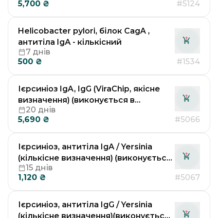
5,700
₴
#5124
Німеччині)
Helicobacter pylori, білок CagA ,
антитіла IgА - кількісний
7 днів
500
₴
#1534
Ієрсиніоз IgA, IgG (ViraChip, якісне
визначення) (виконується в
20 днів
лабораторії Др. Рьодгера у
5,690
₴
#5066
Німеччині)
Ієрсиніоз, антитіла IgA / Yersinia
(кількісне визначення) (виконується
15 днів
в лабораторії Др. Рьодгера у
1,120
₴
#5067
Німеччині)
Ієрсиніоз, антитіла IgG / Yersinia
(кількісне визначення)(виконується