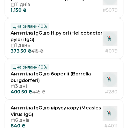
11 днів
в лабораторії Др. Рьодгера у
1,150
₴
#5079
Німеччині)
Ціна онлайн
-
10
%
Антитіла IgG до H.pylori (Helicobacter
pylori IgG)
1 день
373.50
₴
#079
415
₴
Ціна онлайн
-
10
%
Антитіла IgG до борелії (Borrelia
burgdorferi)
3 дні
400.50
₴
#280
445
₴
Антитіла IgG до вірусу кору (Measles
Virus IgG)
6 днів
840
₴
#4011