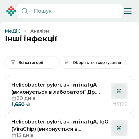
Аналізи
МеДіС
Інші інфекції
Всі категорії
Оберіть тип сортування
Helicobacter pylori, антитіла IgA
(виконується в лабораторії Др.
20 днів
Рьодгера у Німеччині)
1,650
₴
#5122
Helicobacter pylori, антитіла IgA, IgG
(ViraChip) (виконується в
15 днів
лабораторії Др. Рьодгера у