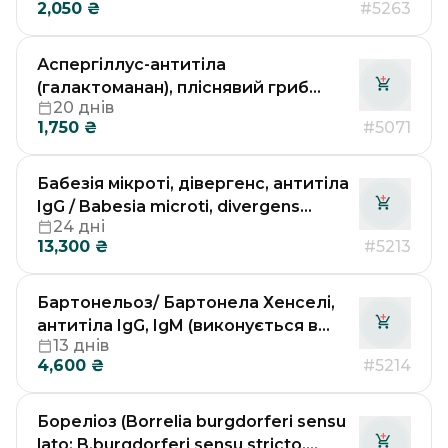
2,050
₴
#5263
в лабораторії Др. Рьодгера у
Німеччині)
Аспергіллус-антитіла
(галактоманан), пліснявий гриб
20 днів
(виконується в лабораторії Др.
1,750
₴
#5071
Рьодгера у Німеччині)
Бабезія мікроті, дівергенс, антитіла
IgG / Babesia microti, divergens
24 дні
(виконується в лабораторії Др.
13,300
₴
#5213
Рьодгера у Німеччині)
Бартонельоз/ Бартонела Хенселі,
антитіла IgG, IgM (виконується в
13 днів
лабораторії Др. Рьодгера у
4,600
₴
#5214
Німеччині)
Бореліоз (Borrelia burgdorferi sensu
lato: B.burgdorferi sensu stricto,