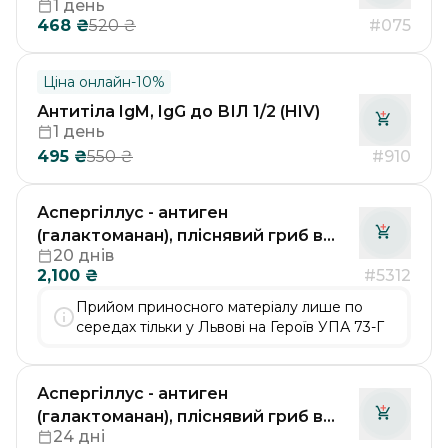
1 день
(EBV-VCA IgM)
468
₴
#075
520
₴
Ціна онлайн
-
10
%
Антитіла IgM, IgG до ВІЛ 1/2 (HIV)
1 день
495
₴
#910
550
₴
Аспергіллус - антиген
(галактоманан), пліснявий гриб в
20 днів
лікворі / Aspergillus (виконується в
2,100
₴
#5312
лабораторії Др. Рьодгера у
Німеччині)
Прийом приносного матеріалу лише по
середах тільки у Львові на Героїв УПА 73-Г
Аспергіллус - антиген
(галактоманан), пліснявий гриб в
24 дні
сироватці/ Aspergillus (виконується