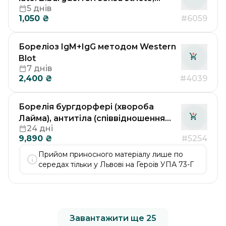
5 днів
B.afzelii, B.garinii), якісне визначення
1,050
₴
#6059
методом ПЛР (кліщ)
Бореліоз IgM+IgG методом Western
Blot
7 днів
2,400
₴
#4039
Борелія бургдорфері (хвороба
Лайма), антитіла (співвідношення
24 дні
ліквор/сироватка) / Borrelia
9,890
₴
#5254
burgdorferi (виконується в
лабораторії Др. Рьодгера у
Прийом приносного матеріалу лише по
Німеччині)
середах тільки у Львові на Героїв УПА 73-Г
Завантажити ще 25